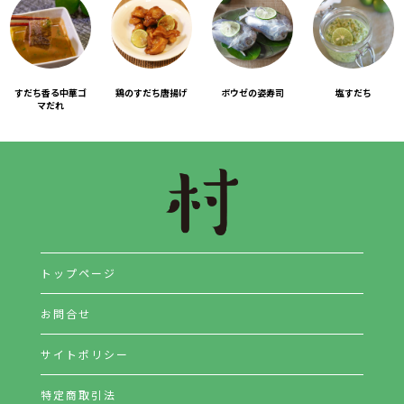
すだち香る中華ゴ
鶏のすだち唐揚げ
ボウゼの姿寿司
塩すだち
マだれ
トップページ
お問合せ
サイトポリシー
特定商取引法